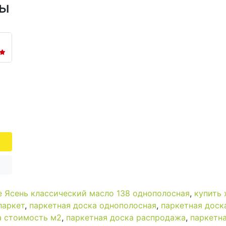
ры
e Ясень классический масло 138 однополосная
,
купить
паркет
,
паркетная доска однополосная
,
паркетная доск
а стоимость м2
,
паркетная доска распродажа
,
паркетна