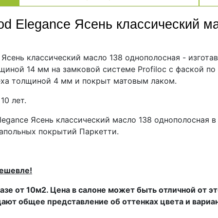
od Elegance Ясень классический м
сень классический масло 138 однополосная - изгота
щиной 14 мм на замковой системе Profiloc с фаской п
реха толщиной 4 мм и покрыт матовым лаком.
10 лет.
gance Ясень классический масло 138 однополосная в 
напольных покрытий Паркетти.
дешевле!
азе от 10м2. Цена в салоне может быть отличной от э
дают общее представление об оттенках цвета и вариа