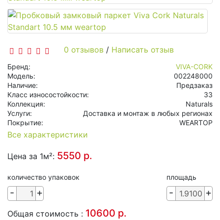
Инженерная доска
Террасная доска
Пробковые напольные покрытия
0 отзывов
/
Написать отзыв
Бренд:
VIVA-CORK
Художественный паркет
Модель:
002248000
Наличие:
Предзаказ
Штучный паркет
Класс износостойкости:
33
Коллекция:
Naturals
Модульная плитка ПВХ
Услуги:
Доставка и монтаж в любых регионах
Покрытие:
WEARTOP
Спортивные покрытия
Все характеристики
Обои Alpine Floor
5550 р.
Цена за 1м²:
Стеновые панели
количество упаковок
площадь
-
+
-
+
Паркетная химия
10600 р.
Общая стоимость :
Сопутствующие товары