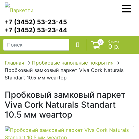
+7 (3452) 53-23-45
+7 (3452) 53-23-44
Сумма
0
0 р.
Главная
→
Пробковые напольные покрытия
→
Пробковый замковый паркет Viva Cork Naturals
Ламинат
Standart 10.5 мм weartop
Кварцвиниловая плитка
Пробковый замковый паркет
Ламинат SPC
Viva Cork Naturals Standart
10.5 мм weartop
Паркетная доска
Массивная доска