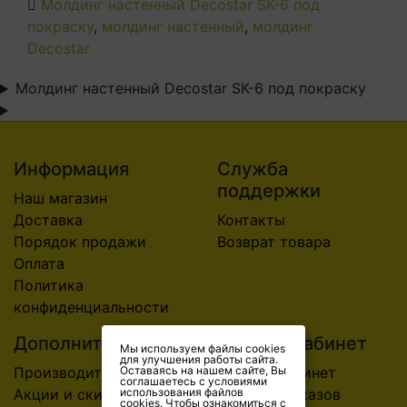
Молдинг настенный Decostar SК-6 под
покраску
,
молдинг настенный
,
молдинг
Decostar
Молдинг настенный Decostar SК-6 под покраску
Информация
Служба
поддержки
Наш магазин
Доставка
Контакты
Порядок продажи
Возврат товара
Оплата
Политика
конфиденциальности
Дополнительно
Личный Кабинет
Мы используем файлы cookies
для улучшения работы сайта.
Оставаясь на нашем сайте, Вы
Производители
Личный Кабинет
соглашаетесь с условиями
использования файлов
Акции и скидки
История заказов
cookies. Чтобы ознакомиться с