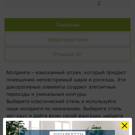
Лестницы для дома и дачи
Описание
Характеристики
Отзывов (0)
Молдинги – изысканный штрих, который придает
помещению неповторимый шарм и роскошь. Эти
декоративные элементы создают элегантные
переходы и уникальные контуры.
Выберите классический стиль и используйте
наши молдинги по назначению. Выберите стиль
арт-хаус и дайте волю своей фантазии, найдите
новые дизайнерские решения, опираясь на наше
безукоризненное качество и широкий