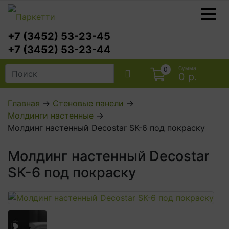
+7 (3452) 53-23-45
+7 (3452) 53-23-44
Сумма
0
0 р.
Главная
→
Стеновые панели
→
Молдинги настенные
→
Ламинат
Молдинг настенный Decostar SК-6 под покраску
Кварцвиниловая плитка
Молдинг настенный Decostar
Ламинат SPC
SК-6 под покраску
Паркетная доска
Массивная доска