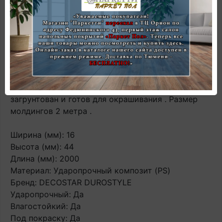
ассортимент.
Совершенно неважно, какой стиль вы выберете
для вашего интерьера, – наш ассортимент
удовлетворит любые вкусовые предпочтения
наших клиентов.
Настенные молдинги под покраску Ламели Декор
Decostar выпускается из высококачественного
ударопрочного полимера , не боится воды ,
загрунтован и готов для окрашивания . Размер
молдингов 2 метра .
Ширина (мм): 16
Высота (мм): 44
Длина (мм): 2000
Материал: Ударопрочный композит (PS)
Бренд: DECOSTAR DUROSTYLE
Ударопрочный: Да
Влагостойкий: Да
Под покраску: Да