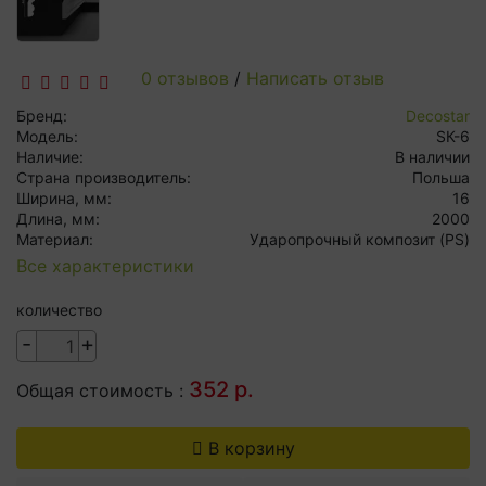
Инженерная доска
Террасная доска
0 отзывов
/
Написать отзыв
Пробковые напольные покрытия
Бренд:
Decostar
Модель:
SК-6
Художественный паркет
Наличие:
В наличии
Страна производитель:
Польша
Штучный паркет
Ширина, мм:
16
Длина, мм:
2000
Материал:
Ударопрочный композит (PS)
Модульная плитка ПВХ
Все характеристики
Спортивные покрытия
количество
Обои Alpine Floor
-
+
Стеновые панели
352 р.
Общая стоимость :
Паркетная химия
В корзину
Сопутствующие товары